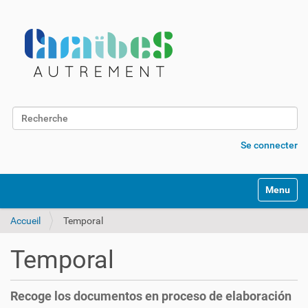
Chercher par
Recherche avancée…
Se connecter
N
Toggle na
a
v
Accueil
Temporal
i
g
a
Temporal
t
i
o
Recoge los documentos en proceso de elaboración
n