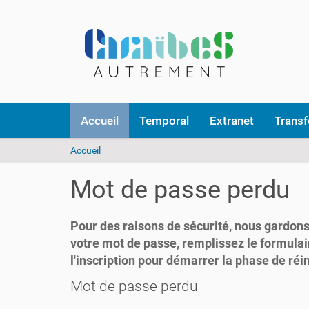
N
Accueil
Temporal
Extranet
Transf
a
v
V
Accueil
i
o
g
u
a
Mot de passe perdu
s
t
ê
i
t
o
Pour des raisons de sécurité, nous gardons 
e
n
votre mot de passe, remplissez le formulai
s
l'inscription pour démarrer la phase de réin
i
c
Mot de passe perdu
i