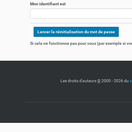
:
Mon identifiant est
Si cela ne fonctionne pas pour vous (par exemple si vou
Les droits d'auteurs
©
2000 - 2026 du
s